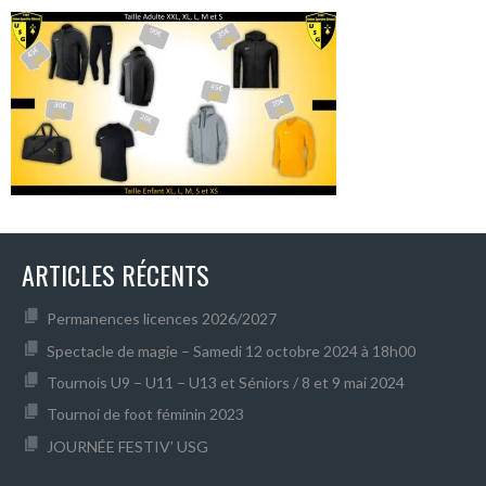
ARTICLES RÉCENTS
Permanences licences 2026/2027
Spectacle de magie – Samedi 12 octobre 2024 à 18h00
Tournois U9 – U11 – U13 et Séniors / 8 et 9 mai 2024
Tournoi de foot féminin 2023
JOURNÉE FESTIV’ USG