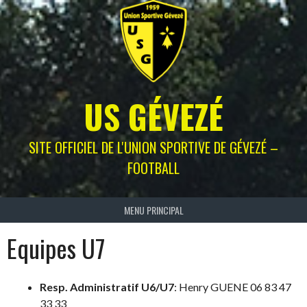
Skip
to
content
US GÉVEZÉ
SITE OFFICIEL DE L'UNION SPORTIVE DE GÉVEZÉ –
FOOTBALL
MENU PRINCIPAL
Equipes U7
Resp. Administratif U6/U7
: Henry GUENE 06 83 47
33 33