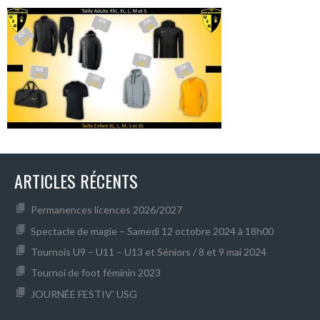
ARTICLES RÉCENTS
Permanences licences 2026/2027
Spectacle de magie – Samedi 12 octobre 2024 à 18h00
Tournois U9 – U11 – U13 et Séniors / 8 et 9 mai 2024
Tournoi de foot féminin 2023
JOURNÉE FESTIV’ USG