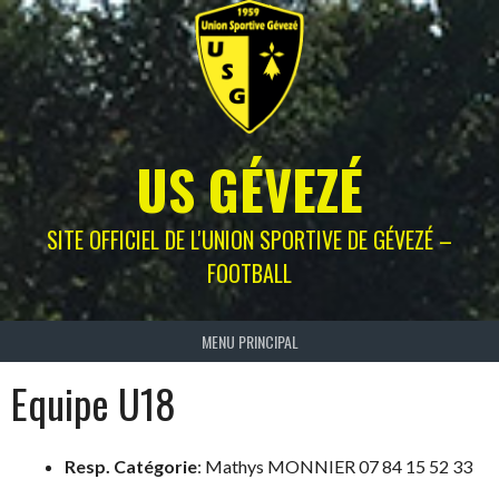
Skip
to
content
US GÉVEZÉ
SITE OFFICIEL DE L'UNION SPORTIVE DE GÉVEZÉ –
FOOTBALL
MENU PRINCIPAL
Equipe U18
Resp. Catégorie
: Mathys MONNIER 07 84 15 52 33