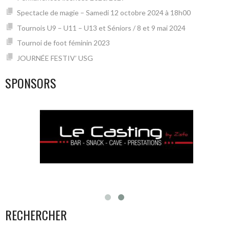
Spectacle de magie – Samedi 12 octobre 2024 à 18h00
Tournois U9 – U11 – U13 et Séniors / 8 et 9 mai 2024
Tournoi de foot féminin 2023
JOURNÉE FESTIV’ USG
SPONSORS
RECHERCHER