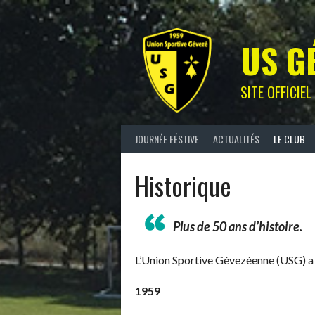
Skip
to
content
US G
SITE OFFICIE
JOURNÉE FÉSTIVE
ACTUALITÉS
LE CLUB
Historique
Plus de 50 ans d’histoire.
L’Union Sportive Gévezéenne (USG) a 
1959