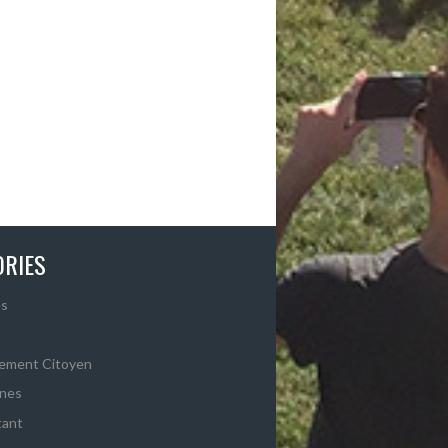
ORIES
s
ement Citoyen
ines
tant