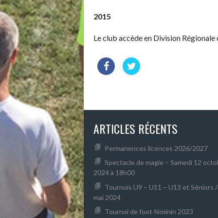
2015
Le club accède en Division Régionale d
ARTICLES RÉCENTS
Permanences licences 2026/2027
Spectacle de magie – Samedi 12 octo
2024 à 18h00
Tournois U9 – U11 – U13 et Séniors / 
mai 2024
Tournoi de foot féminin 2023