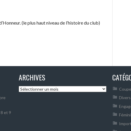
’Honneur. (le plus haut niveau de l’histoire du club)
ARCHIVES
CATÉG
A
Coupe
r
bre
Divers
c
Engag
h
8 et 9
i
Fémin
v
Impor
e