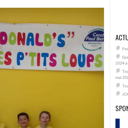
ACTU
Per
Spe
2024 à
Tou
mai 20
Tou
JO
SPO