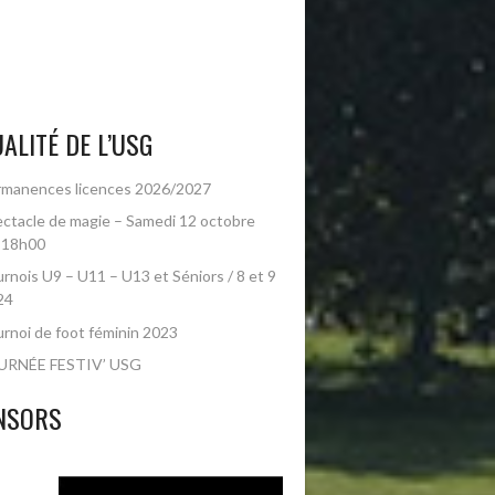
ALITÉ DE L’USG
manences licences 2026/2027
ctacle de magie – Samedi 12 octobre
 18h00
rnois U9 – U11 – U13 et Séniors / 8 et 9
24
rnoi de foot féminin 2023
URNÉE FESTIV’ USG
NSORS