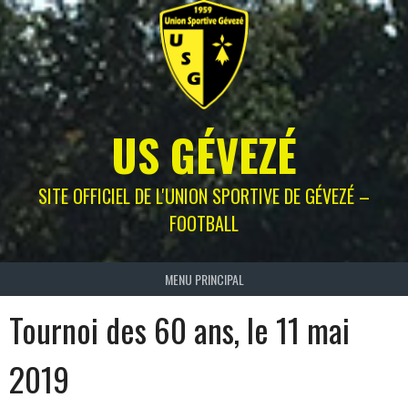
Skip
to
content
US GÉVEZÉ
SITE OFFICIEL DE L'UNION SPORTIVE DE GÉVEZÉ –
FOOTBALL
MENU PRINCIPAL
Tournoi des 60 ans, le 11 mai
2019