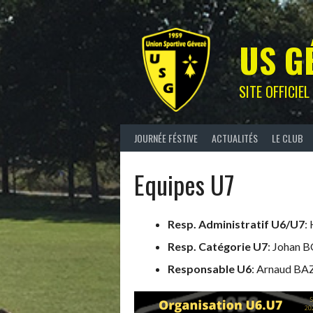
Skip
to
content
US G
SITE OFFICIE
JOURNÉE FÉSTIVE
ACTUALITÉS
LE CLUB
Equipes U7
Resp. Administratif U6/U7
:
Resp. Catégorie U7
: Johan 
Responsable U6
: Arnaud BA