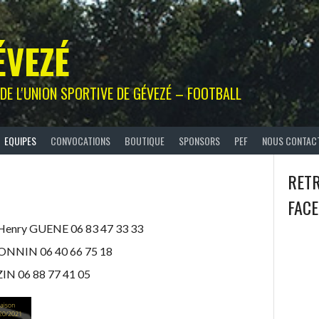
ÉVEZÉ
L DE L'UNION SPORTIVE DE GÉVEZÉ – FOOTBALL
EQUIPES
CONVOCATIONS
BOUTIQUE
SPONSORS
PEF
NOUS CONTAC
RET
FAC
 Henry GUENE 06 83 47 33 33
BONNIN 06 40 66 75 18
ZIN 06 88 77 41 05