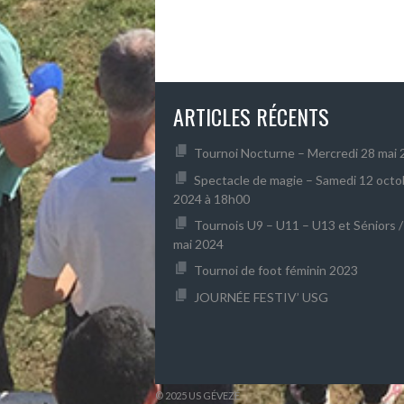
ARTICLES RÉCENTS
Tournoi Nocturne – Mercredi 28 mai
Spectacle de magie – Samedi 12 octo
2024 à 18h00
Tournois U9 – U11 – U13 et Séniors / 
mai 2024
Tournoi de foot féminin 2023
JOURNÉE FESTIV’ USG
© 2025 US GÉVEZÉ