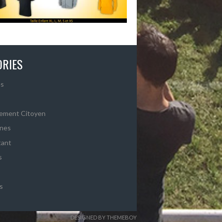
ORIES
s
ement Citoyen
ines
tant
s
s
DESIGNED BY THEMEBOY