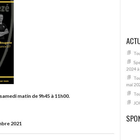
ACTU
Tou
Spe
2024 à
Tou
mai 20
Tou
 samedi matin de 9h45 à 11h00.
JO
SPO
embre 2021